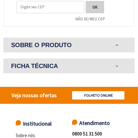
NÃO SEI MEU CEP
SOBRE O PRODUTO
expand_more
FICHA TÉCNICA
expand_more
Veja nossas ofertas
FOLHETO ONLINE
Atendimento
Institucional
0800 51 31 500
Sobre nós