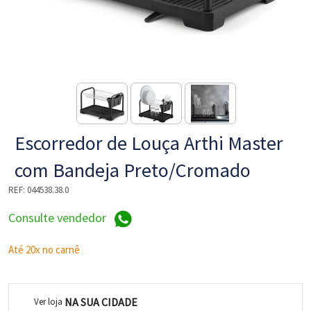
NE
Escorredor de Louça Arthi Master
com Bandeja Preto/Cromado
REF:
044538.38.0
L
Consulte vendedor
Até 20x no carnê
NA SUA CIDADE
Ver loja