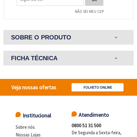
NÃO SEI MEU CEP
SOBRE O PRODUTO
expand_more
FICHA TÉCNICA
expand_more
Veja nossas ofertas
FOLHETO ONLINE
Atendimento
Institucional
0800 51 31 500
Sobre nós
De Segunda a Sexta-feira,
Nossas Lojas