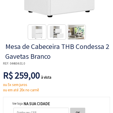
NE
Mesa de Cabeceira THB Condessa 2
Gavetas Branco
REF:
044604.01.0
R$ 259,00
L
à vista
ou 5x sem juros
ou em até 20x no carnê
NA SUA CIDADE
Ver loja