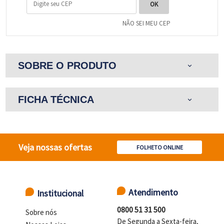
NÃO SEI MEU CEP
SOBRE O PRODUTO
expand_more
FICHA TÉCNICA
expand_more
Veja nossas ofertas
FOLHETO ONLINE
Atendimento
Institucional
0800 51 31 500
Sobre nós
De Segunda a Sexta-feira,