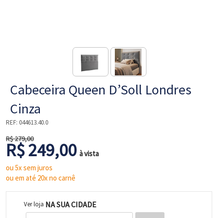
NE
Cabeceira Queen D’Soll Londres
Cinza
REF:
044613.40.0
R$ 279,00
R$ 249,00
L
à vista
ou 5x sem juros
ou em até 20x no carnê
NA SUA CIDADE
Ver loja