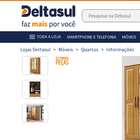
TODA A LOJA
SMARTPHONE E TELEFONIA
MÓVEIS
>
Móveis
>
Quartos
>
Informações