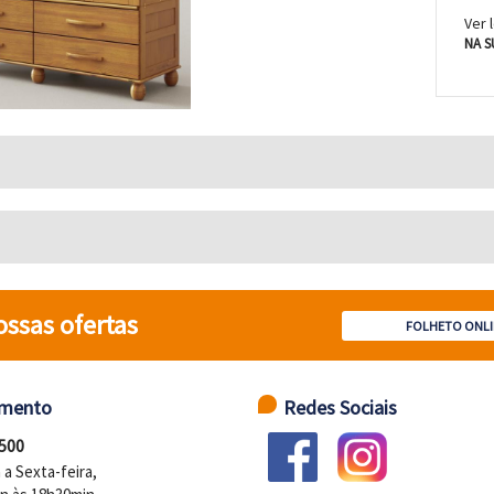
Ver 
NA S
ossas ofertas
FOLHETO ONLI
imento
Redes Sociais
 500
a Sexta-feira,