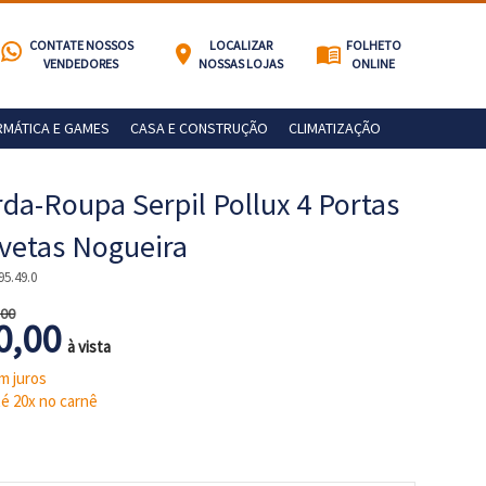
CONTATE NOSSOS
LOCALIZAR
FOLHETO
location_on
menu_book
VENDEDORES
NOSSAS LOJAS
ONLINE
RMÁTICA E GAMES
CASA E CONSTRUÇÃO
CLIMATIZAÇÃO
da-Roupa Serpil Pollux 4 Portas
vetas Nogueira
95.49.0
,00
0,00
à vista
m juros
é 20x no carnê