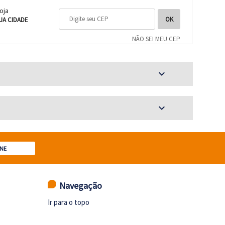
loja
UA CIDADE
NÃO SEI MEU CEP
expand_more
expand_more
NE
Navegação
Ir para o topo