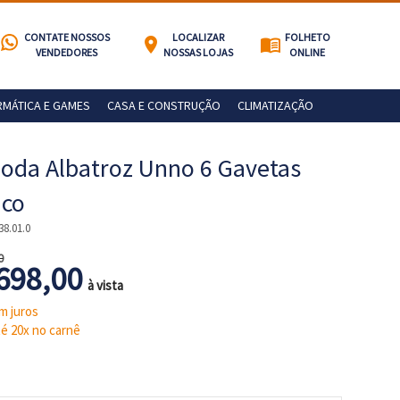
CONTATE NOSSOS
LOCALIZAR
FOLHETO
location_on
menu_book
VENDEDORES
NOSSAS LOJAS
ONLINE
RMÁTICA E GAMES
CASA E CONSTRUÇÃO
CLIMATIZAÇÃO
da Albatroz Unno 6 Gavetas
nco
38.01.0
0
698,00
à vista
m juros
é 20x no carnê