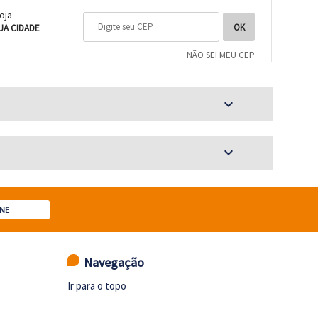
loja
UA CIDADE
NÃO SEI MEU CEP
expand_more
expand_more
NE
Navegação
Ir para o topo