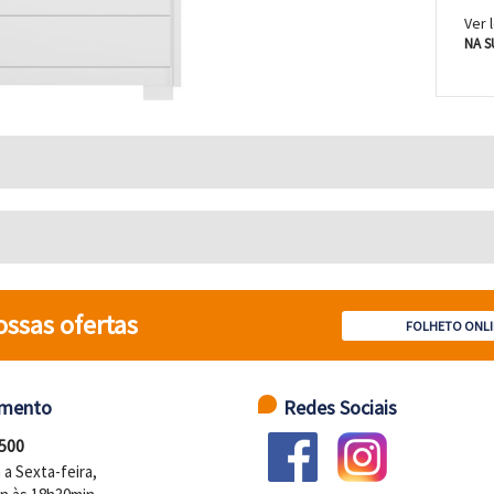
Ver 
NA S
ossas ofertas
FOLHETO ONLI
imento
Redes Sociais
 500
a Sexta-feira,