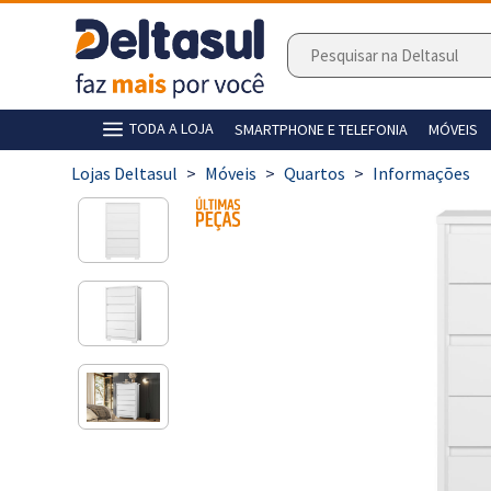
TODA A LOJA
SMARTPHONE E TELEFONIA
MÓVEIS
>
Móveis
>
Quartos
>
Informações