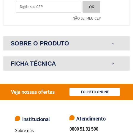
NÃO SEI MEU CEP
SOBRE O PRODUTO
expand_more
FICHA TÉCNICA
expand_more
Veja nossas ofertas
FOLHETO ONLINE
Atendimento
Institucional
0800 51 31 500
Sobre nós