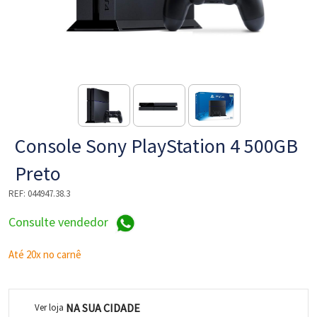
NE
Console Sony PlayStation 4 500GB
Preto
REF:
044947.38.3
L
Consulte vendedor
Até 20x no carnê
NA SUA CIDADE
Ver loja